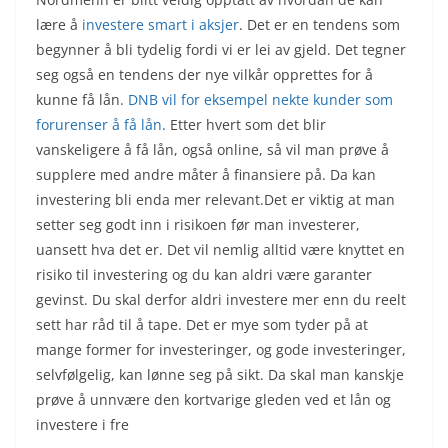
lære å
investere smart i aksjer
. Det er en tendens som
begynner å bli tydelig fordi vi er lei av gjeld. Det tegner
seg også en tendens der nye vilkår opprettes for å
kunne få lån.
DNB vil for eksempel nekte kunder som
forurenser å få lån
. Etter hvert som det blir
vanskeligere å få lån, også online, så vil man prøve å
supplere med andre måter å finansiere på. Da kan
investering bli enda mer relevant.Det er viktig at man
setter seg godt inn i risikoen før man investerer,
uansett hva det er. Det vil nemlig alltid være knyttet en
risiko til investering og du kan aldri være garanter
gevinst. Du skal derfor aldri investere mer enn du reelt
sett har råd til å tape. Det er mye som tyder på at
mange former for investeringer, og gode investeringer,
selvfølgelig, kan lønne seg på sikt. Da skal man kanskje
prøve å unnvære den kortvarige gleden ved et lån og
investere i fre