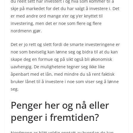
du reelt sett har investert i og hva som kommer til å
skje på markedet for det du har valgt å investere i. Det
er med andre ord mange x’er og y’er knyttet til
investering, men det er noe som flere og flere
nordmenn gjør.
Det er jo rett og slett fordi de smarte investeringene er
noe som beviselig kan lønne seg og bidra til at du kan
skape deg en formue og på sikt også bli økonomisk
uavhengig. De mulighetene tegner seg ikke like
åpenbart med et lån, med mindre du så rent faktisk
bruker lånet til å investere i noe som viser seg å lønne
seg.
Penger her og nå eller
penger i fremtiden?
Nordmenn er blitt veldig opptatt av hvordan de kan