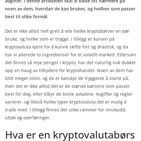
avgifter. I denne artikkelen skal vi kikke litt nærmere på
noen av dem, hvordan de kan brukes, og hvilken som passer
best til ulike formål.
Det er ikke alltid helt greit å vite hvilke kryptobørser en bør
bruke, og hvilke som er trygge. I tillegg er kursen på
kryptovaluta kjent for å kunne skifte fort og drastisk, og da
har vi allerede to ingredienser for et volatilt marked. Ettersom
det finnes så mye penger i krypto, har det naturlig nok dukket
opp en haug av tilbydere for kryptohandel. Noen av dem har
blitt meget store, og de er kanskje de tryggeste å starte på,
men det er ikke alltid det er de største børsene som passer
best for deg, eller tilbyr de beste avtalene. Avgifter og regler
varierer, og likeså hvilke typer kryptovaluta det er mulig å
trade med. I tillegg finnes det ulike rammer for innskudd,
uttak og overføringer.
Hva er en kryptovalutabørs