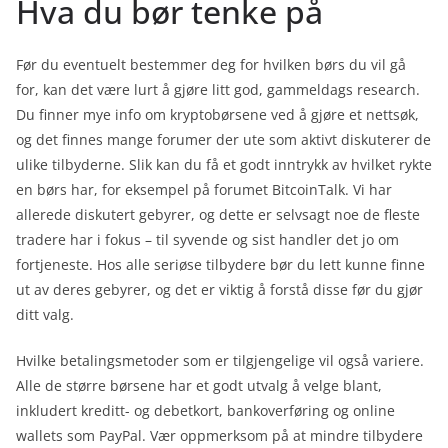
Hva du bør tenke på
Før du eventuelt bestemmer deg for hvilken børs du vil gå
for, kan det være lurt å gjøre litt god, gammeldags research.
Du finner mye info om kryptobørsene ved å gjøre et nettsøk,
og det finnes mange forumer der ute som aktivt diskuterer de
ulike tilbyderne. Slik kan du få et godt inntrykk av hvilket rykte
en børs har, for eksempel på forumet BitcoinTalk. Vi har
allerede diskutert gebyrer, og dette er selvsagt noe de fleste
tradere har i fokus – til syvende og sist handler det jo om
fortjeneste. Hos alle seriøse tilbydere bør du lett kunne finne
ut av deres gebyrer, og det er viktig å forstå disse før du gjør
ditt valg.
Hvilke betalingsmetoder som er tilgjengelige vil også variere.
Alle de større børsene har et godt utvalg å velge blant,
inkludert kreditt- og debetkort, bankoverføring og online
wallets som PayPal. Vær oppmerksom på at mindre tilbydere