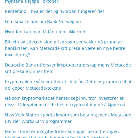
myntene å kjøpe i oktober
Rentefond – hva er det og hvordan fungerer det
Fem smarte tips om Bank Norwegian
Hvordan kan man få lån uten sikkerhet
Bitcoin og Litecoin sine prisprognoser vakler på grunn av
bankkrisen. Kan Metacade sitt presale være en mye bedre
investering?
Deutsche Bank utforsker krypto-partnerskap mens Metacade
sitt presale vinner frem
Kryptohvalene våkner etter et stille år: Dette er grunnen til at
de kjøper Metacade-tokens
Nå som kryptomarkedet henter seg inn, tror investorer at
disse 12 kryptoene er de beste kryptovalutaene å kjøpe nå
New York State vil godta krypto som betaling mens Metacade
utvikler Work2Earn-programmer
Mens store teknologibedrifter kunngjør permitteringer,
planlegger Metacade jobbtavle for Web3-karrierer