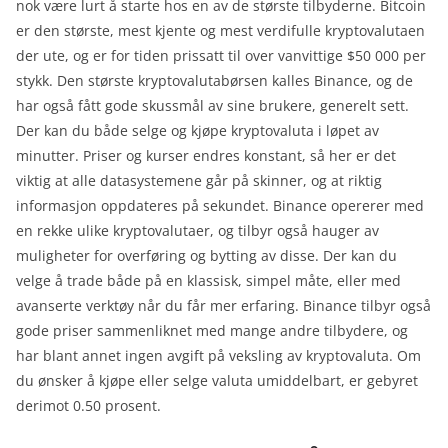
nok være lurt å starte hos en av de største tilbyderne. Bitcoin
er den største, mest kjente og mest verdifulle kryptovalutaen
der ute, og er for tiden prissatt til over vanvittige $50 000 per
stykk. Den største kryptovalutabørsen kalles Binance, og de
har også fått gode skussmål av sine brukere, generelt sett.
Der kan du både selge og kjøpe kryptovaluta i løpet av
minutter. Priser og kurser endres konstant, så her er det
viktig at alle datasystemene går på skinner, og at riktig
informasjon oppdateres på sekundet. Binance opererer med
en rekke ulike kryptovalutaer, og tilbyr også hauger av
muligheter for overføring og bytting av disse. Der kan du
velge å trade både på en klassisk, simpel måte, eller med
avanserte verktøy når du får mer erfaring. Binance tilbyr også
gode priser sammenliknet med mange andre tilbydere, og
har blant annet ingen avgift på veksling av kryptovaluta. Om
du ønsker å kjøpe eller selge valuta umiddelbart, er gebyret
derimot 0.50 prosent.