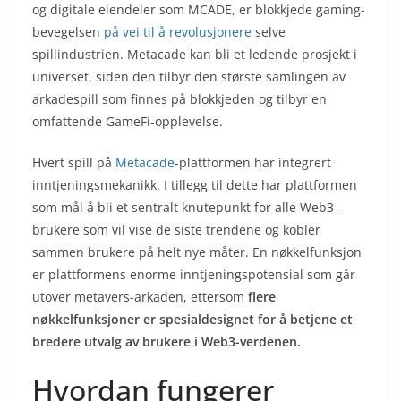
og digitale eiendeler som MCADE, er blokkjede gaming-
bevegelsen
på vei til å revolusjonere
selve
spillindustrien. Metacade kan bli et ledende prosjekt i
universet, siden den tilbyr den største samlingen av
arkadespill som finnes på blokkjeden og tilbyr en
omfattende GameFi-opplevelse.
Hvert spill på
Metacade
-plattformen har integrert
inntjeningsmekanikk. I tillegg til dette har plattformen
som mål å bli et sentralt knutepunkt for alle Web3-
brukere som vil vise de siste trendene og kobler
sammen brukere på helt nye måter. En nøkkelfunksjon
er plattformens enorme inntjeningspotensial som går
utover metavers-arkaden, ettersom
flere
nøkkelfunksjoner er spesialdesignet for å betjene et
bredere utvalg av brukere i Web3-verdenen.
Hvordan fungerer