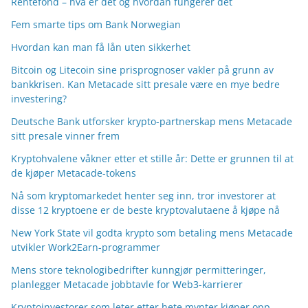
Rentefond – hva er det og hvordan fungerer det
Fem smarte tips om Bank Norwegian
Hvordan kan man få lån uten sikkerhet
Bitcoin og Litecoin sine prisprognoser vakler på grunn av
bankkrisen. Kan Metacade sitt presale være en mye bedre
investering?
Deutsche Bank utforsker krypto-partnerskap mens Metacade
sitt presale vinner frem
Kryptohvalene våkner etter et stille år: Dette er grunnen til at
de kjøper Metacade-tokens
Nå som kryptomarkedet henter seg inn, tror investorer at
disse 12 kryptoene er de beste kryptovalutaene å kjøpe nå
New York State vil godta krypto som betaling mens Metacade
utvikler Work2Earn-programmer
Mens store teknologibedrifter kunngjør permitteringer,
planlegger Metacade jobbtavle for Web3-karrierer
Kryptoinvestorer som leter etter hete mynter kjøper opp