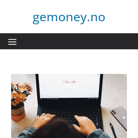
Hopp
gemoney.no
til
innholdet